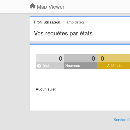
Map Viewer
Profil utilisateur
arnoldsteg
Vos requêtes par états
0
0
0
Tout
Nouveau
À l'étude
Aucun sujet
Service d