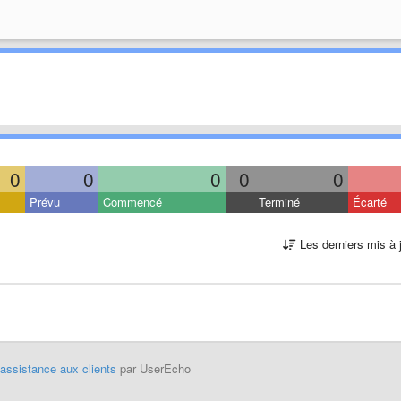
0
0
0
0
0
Prévu
Commencé
Terminé
Écarté
Les derniers mis à 
'assistance aux clients
par UserEcho