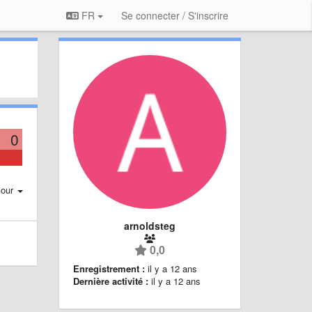
FR
Se connecter / S'inscrire
0
jour
arnoldsteg
0,0
Enregistrement :
il y a 12 ans
Dernière activité :
il y a 12 ans