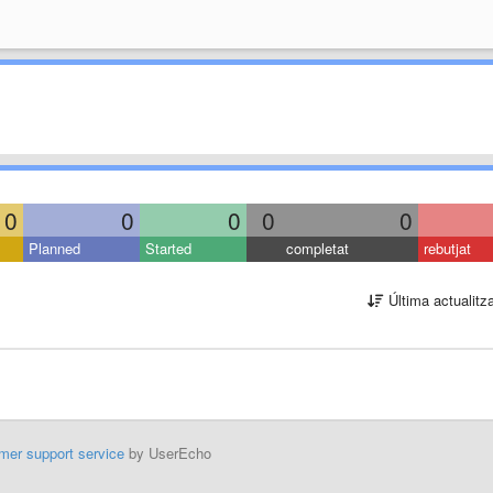
0
0
0
0
0
Planned
Started
completat
rebutjat
Última actualitz
mer support service
by UserEcho