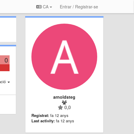
CA
Entrar / Registrar-se
0
ació
arnoldsteg
0,0
Registrat:
fa 12 anys
Last activity:
fa 12 anys