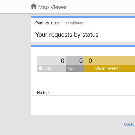
Map Viewer
Perfil d'usuari
arnoldsteg
Your requests by status
0
0
0
Tots
Nou
Under review
No topics
Custo