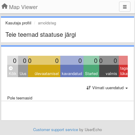
Map Viewer
Kasutaja profiil
arnoldsteg
Teie teemad staatuse järgi
0
0
0
0
0
0
0
0
0
tagasi
Kõik
Uus
ülevaatamisel
kavandatud
Started
valmis
lükatud
Viimati uuendatud
Pole teemasid
Customer support service
by UserEcho