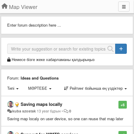
Map Viewer
Enter forum description here ...
Немесе бізге жеке хабарламаны қалдырыңыз
Forum:
Ideas and Questions
Типі
МӘРТЕБЕ
Рейтинг бойынша ең үздіктер
Saving maps locally
+6
kuba szostak
13 year бұрын
•
0
Saving map localy on user device, so one can reuse that map later