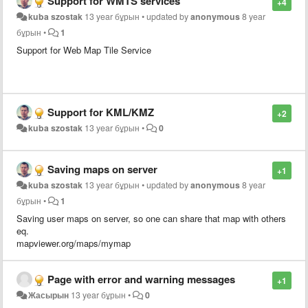
Support for WMTS services
+4
kuba szostak
13 year бұрын
•
updated by
anonymous
8 year
бұрын
•
1
Support for Web Map Tile Service
Support for KML/KMZ
+2
kuba szostak
13 year бұрын
•
0
Saving maps on server
+1
kuba szostak
13 year бұрын
•
updated by
anonymous
8 year
бұрын
•
1
Saving user maps on server, so one can share that map with others
eq.
mapviewer.org/maps/mymap
Page with error and warning messages
+1
Жасырын
13 year бұрын
•
0