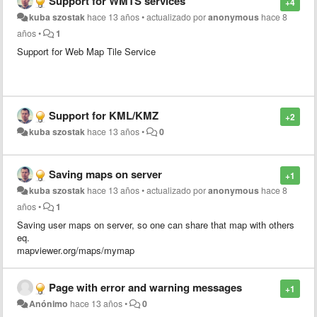
Support for WMTS services
+4
kuba szostak
hace 13 años
•
actualizado por
anonymous
hace 8
años
•
1
Support for Web Map Tile Service
Support for KML/KMZ
+2
kuba szostak
hace 13 años
•
0
Saving maps on server
+1
kuba szostak
hace 13 años
•
actualizado por
anonymous
hace 8
años
•
1
Saving user maps on server, so one can share that map with others
eq.
mapviewer.org/maps/mymap
Page with error and warning messages
+1
Anónimo
hace 13 años
•
0