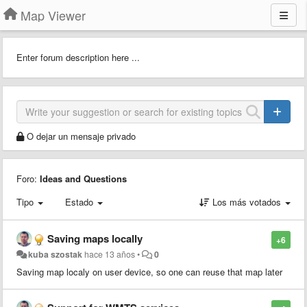
Map Viewer
Enter forum description here ...
O dejar un mensaje privado
Foro:
Ideas and Questions
Tipo
Estado
Los más votados
Saving maps locally
+6
kuba szostak
hace 13 años
•
0
Saving map localy on user device, so one can reuse that map later