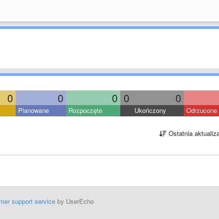
0
0
0
0
0
Planowane
Rozpoczęte
Ukończony
Odrzucone
Ostatnia aktualiz
mer support service
by UserEcho