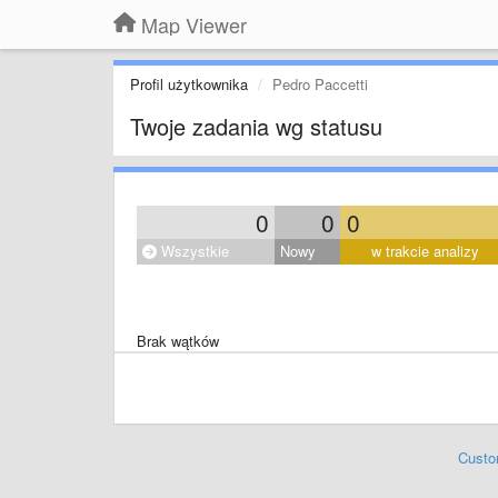
Map Viewer
Profil użytkownika
Pedro Paccetti
Twoje zadania wg statusu
0
0
0
Wszystkie
Nowy
w trakcie analizy
Brak wątków
Custo