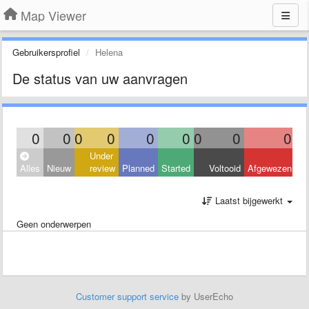
Map Viewer
Gebruikersprofiel
Helena
De status van uw aanvragen
0
0
0
0
0
0
0
0
0
Under
Alles
Nieuw
review
Planned
Started
Voltooid
Afgewezen
Laatst bijgewerkt
Geen onderwerpen
Customer support service
by UserEcho