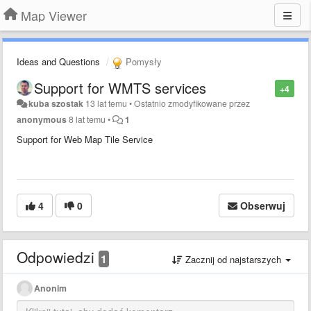
Map Viewer
Ideas and Questions
Pomysły
Support for WMTS services
+4
kuba szostak
13 lat temu
•
Ostatnio zmodyfikowane przez
anonymous
8 lat temu
•
1
Support for Web Map Tile Service
4
0
Obserwuj
Odpowiedzi
1
Zacznij od najstarszych
Anonim