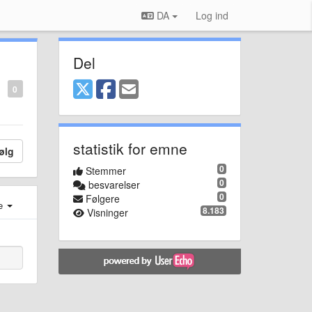
DA
Log ind
Del
0
statistik for emne
ølg
0
Stemmer
0
besvarelser
0
Følgere
e
8.183
Visninger