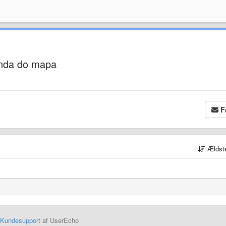
enda do mapa
F
Ældst
Kundesupport
af UserEcho