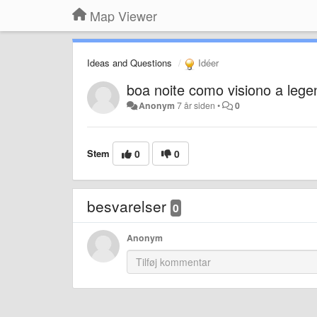
Map Viewer
Ideas and Questions
Idéer
boa noite como visiono a leg
Anonym
7 år siden
•
0
Stem
0
0
besvarelser
0
Anonym