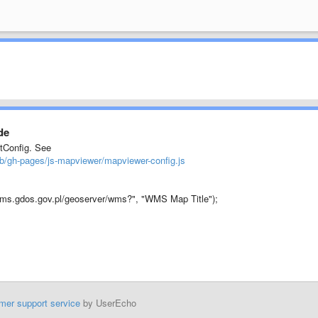
de
itConfig. See
b/gh-pages/js-mapviewer/mapviewer-config.js
ms.gdos.gov.pl/geoserver/wms?", "WMS Map Title");
mer support service
by UserEcho