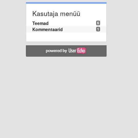
Kasutaja menüü
Teemad
6
Kommentaarid
1