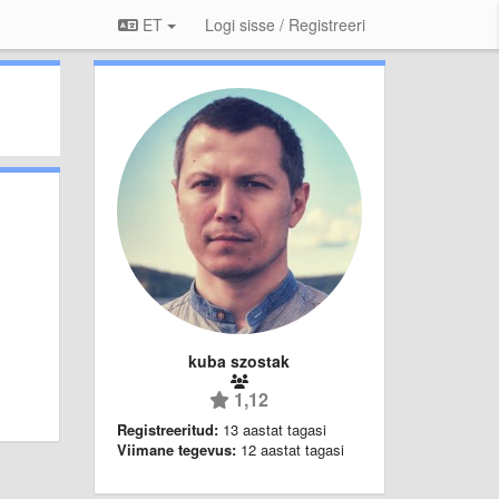
ET
Logi sisse / Registreeri
kuba szostak
1,12
Registreeritud:
13 aastat tagasi
Viimane tegevus:
12 aastat tagasi