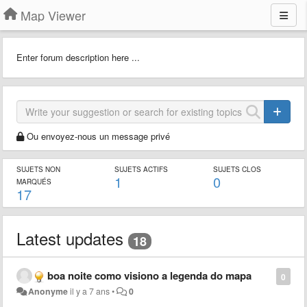
Map Viewer
Enter forum description here ...
Ou envoyez-nous un message privé
SUJETS NON
SUJETS ACTIFS
SUJETS CLOS
1
0
MARQUÉS
17
Latest updates
18
boa noite como visiono a legenda do mapa
0
Anonyme
il y a 7 ans
•
0