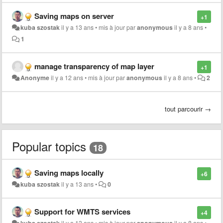
Saving maps on server
+1
kuba szostak
il y a 13 ans
•
mis à jour par
anonymous
il y a 8 ans
•
1
manage transparency of map layer
+1
Anonyme
il y a 12 ans
•
mis à jour par
anonymous
il y a 8 ans
•
2
tout parcourir →
Popular topics
18
Saving maps locally
+6
kuba szostak
il y a 13 ans
•
0
Support for WMTS services
+4